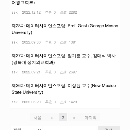
어광고학부)
ssk
|
2022.12.12
|
추천 0
|
조회 2282
제28차 데이터사이언스포럼: Prof. Gest (George Mason
University)
ssk
|
2022.09.30
|
추천 0
|
조회 1381
제27차 데이터사이언스포럼: 엄기홍 교수, 김대식 박사
(경북대 정치외교학과)
ssk
|
2022.09.21
|
추천 0
|
조회 2697
제26차 데이터사이언스포럼: 이상원 교수(New Mexico
State University)
ssk
|
2022.06.20
|
추천 0
|
조회 1423
처음
«
2
»
마지막
검색