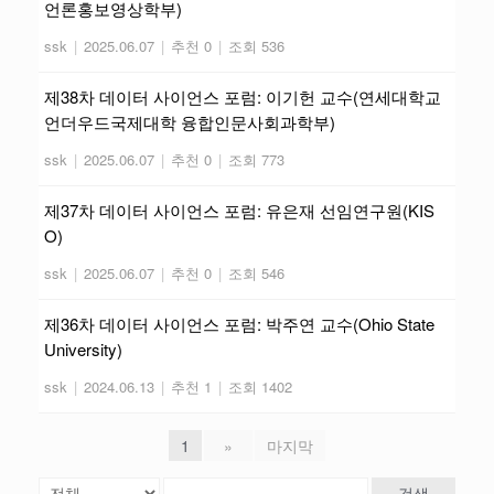
언론홍보영상학부)
ssk
|
2025.06.07
|
추천 0
|
조회 536
제38차 데이터 사이언스 포럼: 이기헌 교수(연세대학교
언더우드국제대학 융합인문사회과학부)
ssk
|
2025.06.07
|
추천 0
|
조회 773
제37차 데이터 사이언스 포럼: 유은재 선임연구원(KIS
O)
ssk
|
2025.06.07
|
추천 0
|
조회 546
제36차 데이터 사이언스 포럼: 박주연 교수(Ohio State
University)
ssk
|
2024.06.13
|
추천 1
|
조회 1402
1
»
마지막
검색