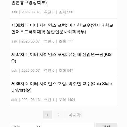
언론홍보영상학부)
ssk
|
2025.06.07
|
추천 0
|
조회 538
제38차 데이터 사이언스 포럼: 이기헌 교수(연세대학교
언더우드국제대학 융합인문사회과학부)
ssk
|
2025.06.07
|
추천 0
|
조회 777
제37차 데이터 사이언스 포럼: 유은재 선임연구원(KIS
O)
ssk
|
2025.06.07
|
추천 0
|
조회 547
제36차 데이터 사이언스 포럼: 박주연 교수(Ohio State
University)
ssk
|
2024.06.13
|
추천 1
|
조회 1404
1
»
마지막
검색