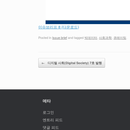
이슈브리프 8 (다운로드)
Posted in
Issue brief
and tagged
빅데이터
,
사회과학
,
큐레이팅
.
Post navigation
←
디지털 사회(Digital Society) 7호 발행
메타
로그인
엔트리 피드
댓글 피드