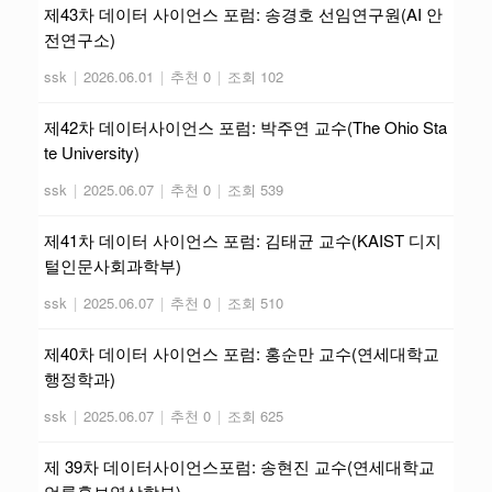
제43차 데이터 사이언스 포럼: 송경호 선임연구원(AI 안
전연구소)
ssk
|
2026.06.01
|
추천 0
|
조회 102
제42차 데이터사이언스 포럼: 박주연 교수(The Ohio Sta
te University)
ssk
|
2025.06.07
|
추천 0
|
조회 539
제41차 데이터 사이언스 포럼: 김태균 교수(KAIST 디지
털인문사회과학부)
ssk
|
2025.06.07
|
추천 0
|
조회 510
제40차 데이터 사이언스 포럼: 홍순만 교수(연세대학교
행정학과)
ssk
|
2025.06.07
|
추천 0
|
조회 625
제 39차 데이터사이언스포럼: 송현진 교수(연세대학교
언론홍보영상학부)