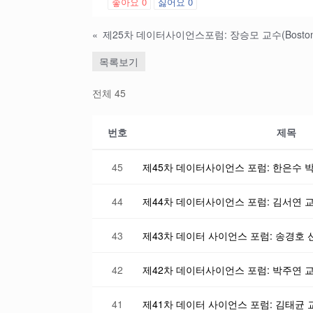
좋아요
0
싫어요
0
«
목록보기
전체 45
번호
제목
45
44
43
제43차 데이터 사이언스 포럼: 송경호 
42
41