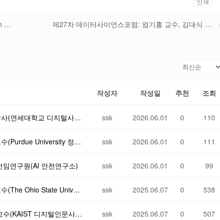
인쇄
제25차 데이터사이언스포럼: 장승모 교수(Boston College)
제27차 데이터사이언스포럼: 엄기홍 교수, 김대식 박사(경북대 정치외교학과)
작성자
작성일
추천
조회
제45차 데이터사이언스 포럼: 한은수 박사(연세대학교 디지털사회과학센터)
ssk
2026.06.01
0
110
제44차 데이터사이언스 포럼: 김서연 교수(Purdue University 정치학과)
ssk
2026.06.01
0
111
선임연구원(AI 안전연구소)
ssk
2026.06.01
0
99
제42차 데이터사이언스 포럼: 박주연 교수(The Ohio State University)
ssk
2025.06.07
0
538
제41차 데이터 사이언스 포럼: 김태균 교수(KAIST 디지털인문사회과학부)
ssk
2025.06.07
0
507