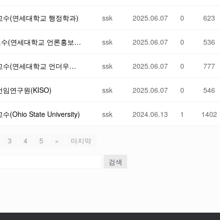
 교수(연세대학교 행정학과)
ssk
2025.06.07
0
623
제 39차 데이터사이언스포럼: 송현진 교수(연세대학교 언론홍보영상학부)
ssk
2025.06.07
0
536
제38차 데이터 사이언스 포럼: 이기헌 교수(연세대학교 언더우드국제대학 융합인문사회과학부)
ssk
2025.06.07
0
777
임연구원(KISO)
ssk
2025.06.07
0
546
o State University)
ssk
2024.06.13
1
1402
3
4
5
»
마지막
검색