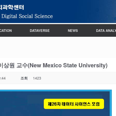
CATION
DATAVERSE
NEWS
DATA ANAL
수(New Mexico State University)
0:44
조회
1423