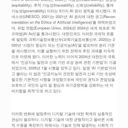
(equitability), 추적 가능성(traceability), 신뢰성(reliability), 통제
가능성(governability) 이라는 5가지 AI 윤리 원칙을 제시했다. 유
네스코(UNESCO, 2021)는 2021년 ‘AI 윤리에 대한 권고(Recom
mendation on the Ethics of Artificial Intelligence)’를 채택하였으
며, 유럽 연합(European Union, 2024)은 2024년 세계 최초로 ‘AI
규제법(AI Act)’을 통과시켰다. 대한민국도 이러한 국제적 흐름
에 발맞춰 과학기술정보통신부(과학기술정보통신부, 2020)는 2
020년 ‘사람이 중심이 되는 인공지능(AI)’을 발표하여 윤리 기준
을 제시했으며, 이를 실행하기 위한 전략과 추진 과제를 지속적
으로 마련해 왔다. 이러한 노력이 이어져 2024년 대한민국 국회
에서 ‘인공지능 발전과 신뢰 기반 조성 등에 관한 기본법’이 가결
되었으며, 2026년 1월 시행을 앞두고 있다. 일명 ‘AI 기본법’이라
고 불리는 이 법은 “인공지능의 건전한 발전과 신뢰 기반 조성에
필요한 기본적인 사항을 규정함으로써 국민의 권익과 존엄성을
보호하고 국민의 삶의 질 향상과 국가경쟁력을 강화하는 데 이
바지함을 목적”으로 하고 있다.
이러한 변화에 발맞추어 디지털 기술에 대한 학계의 심층적인
관심이 필요하다. 디지털 기술에 대한 균형적이고 올바른 사회
적 수용을 촉진하기 위해서는 기술로 인해 발생하는 사회적 기