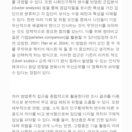
를 규명할 수 있다. 또한 사회인구학적 변수를 반영한 군집분석
(cluster analysis) 등을 통해 응답자들을 유사한 특성을 가진 집
단으로 분류하고 각 집단이 보이는 수용 패턴과 특성을 이해할
수 있다. 한편 여러 기회 및 위협 요인들 중에서 시민들이 가장
우선적으로 해결해야 한다고 인식하는 것이 무엇인지를 파악하
는 것도 정책적으로 중요한 함의를 갖는다. 이를 위해 쌍대비교
질문 기법(pairwise comparison)을 활용할 수 있다(임정재·조지
연·강정한, 2021; Han et al, 2024). 이 방법은 여러 요인 중 두 개
를 무작위로 짝지어 제시한 뒤 둘 중 더 중요하다고 생각하는 것
을 선택하게 하는 방식으로, 이러한 접근은 기존의 리커트 척도
(Likert scale)나 순위 매기기 방식 등에서 발생할 수 있는 인지적
왜곡이나 응답 편향을 완화시켜 우선순위를 더 명확하게 파악할
수 있다는 장점이 있다.
여러 방법론적 접근을 종합적으로 활용한다면 조사 결과를 다층
적으로 분석하여 주요 응답 패턴과 유형을 도출할 수 있다. 또한
세부적으로 연령, 성별, 소득 등의 인구통계학적 변수에 따른 수
용도의 차이를 비교 분석함으로써 집단별 디지털 격차의 구체적
양상을 파악할 수 있다. 예를 들어, 청년층은 AI로 인한 일자리
대체 위협을 가장 크게 느끼는 반면, 고령층은 기술 활용의 어려
움과 사회적 소외에 대한 우려가 클 수 있다. 여성과 남성 간에