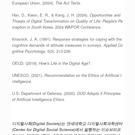
European Union, (2024),
The Act Texts.
Han, D., Kwon, E. R., & Kang, J. H. (2024).
Opportunities and
Threats of Digital Transformation on Quality of Life: People's Pe
rception in South Korea.
2024 WAPOR Conference.
Krosnick, J. A. (1991). Response strategies for coping with the
cognitive demands of attitude measures in surveys.
Applied Co
gnitive Psychology,
5(3), 213-236.
OECD, (2019),
How’s Life in the Digital Age?.
UNESCO, (2021),
Recommendation on the Ethics of Artificial I
ntelligence
.
U.S. Department of Defense, (2020),
DOD Adopts 5 Principles
of Artificial Intelligence Ethics.
디지털사회
(Digital Society)
는 연세대학교 디지털사회과학센터
(Center for Digital Social Science)
에서 발행하는 이슈브리프