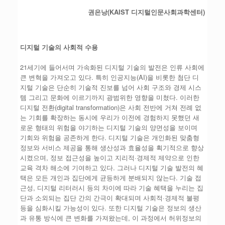
권은낭
(KAIST
디지털인문사회과학센터
)
디지털 기술의 사회적 수용
21세기에 들어서며 가속화된 디지털 기술의 발전은 인류 사회에
큰 변혁을 가져오고 있다. 특히 인공지능(AI)을 비롯한 첨단 디
지털 기술은 단순히 기술적 진보를 넘어 사회 구조와 경제 시스
템 그리고 문화에 이르기까지 광범위한 영향을 미쳤다. 이러한
디지털 전환(digital transformation)은 사회 전반에 거쳐 전례 없
는 기회를 확장하는 동시에 우리가 이전에 경험하지 못했던 새
로운 형태의 위험을 야기하는 디지털 기술의 양면성을 보이며
기회와 위험을 공존하게 한다. 디지털 기술은 개인화된 맞춤형
정보와 서비스 제공을 통해 생산성과 효율성을 획기적으로 향상
시켰으며, 정보 접근성을 높이고 지리적·경제적 제약으로 인한
교육 격차 해소에 기여하고 있다. 그러나 디지털 기술 발전의 혜
택은 모든 개인과 집단에게 균등하게 분배되지 않는다. 기술 접
근성, 디지털 리터러시 등의 차이에 따라 기술 혜택을 누리는 집
단과 소외되는 집단 간의 간극이 확대되며 사회적·경제적 불평
등을 심화시킬 가능성이 있다. 또한 디지털 기술은 정보의 생산
과 유통 방식에 큰 변화를 가져왔는데, 이 과정에서 허위정보의