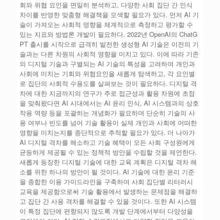
회와 위협 요인을 면밀히 분석하고, 다양한 사회 집단 간 인식
차이를 반영한 맞춤형 해결책을 모색할 필요가 있다. 먼저 AI 기
술이 가져오는 사회적 영향을 체계적으로 측정하고 평가할 수
있는 지표와 방법론 개발이 필요하다. 2022년 OpenAI의 ChatG
PT 출시를 시작으로 급격히 발전한 생성형 AI 기술은 이전의 기
술과는 다른 차원의 사회적 영향을 미치고 있다. 이에 따라 기존
의 디지털 기술과 구별되는 AI 기술의 특성을 고려하여 개인과
사회에 미치는 기회와 위협요인을 새롭게 탐색하고, 각 요인별
로 집단의 사회적 수용도를 살펴보는 것이 필요하다. 디지털 격
차에 대한 지금까지의 연구가 주로 접근성과 활용 차원에 초점
을 맞춰왔다면 AI 시대에서는 AI 윤리 인식, AI 시스템과의 상호
작용 역량 등을 포괄하는 개념화가 필요하며 단순히 기술의 사
용 여부나 빈도를 넘어 기술 활용이 실제 개인과 사회에 어떠한
영향을 미치는지를 종단적으로 추적할 필요가 있다. 더 나아가
AI 디지털 격차를 해소하고 기술 혜택이 모든 사회 구성원에게
균등하게 제공될 수 있는 정책적 방안을 수립할 것을 제언한다.
새롭게 등장한 디지털 기술에 대한 교육 계획은 디지털 격차 해
소를 위한 하나의 방안이 될 것이다. AI 기술에 대한 윤리 기준
을 종합한 이용 가이드라인을 구축하여 사회 집단별 리터러시
교육을 제공함으로써 기술 활용에서 발생하는 문제점을 해결하
고 집단 간 사용 격차를 해결할 수 있을 것이다. 또한 AI 시스템
이 특정 집단에 편향되지 않도록 개발 단계에서부터 다양성을