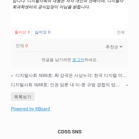
입니다
.
디지털사회의 내용은 저자 개인의 견해이며
,
디지털사
회과학센터의 공식입장이 아님을 밝힙니다
.
좋아요
0
싫어요
0
인쇄
전체
0
댓글을 남기려면
로그인
하세요.
«
디지털사회 제66호: AI 강국은 사상누각: 한국 디지털 미래의 위기와 혁신 과제
디지털사회 제68호: 인권 담론 내 미-중 규범 경합의 양상과 디지털 규범 질서에 대한 함의
»
목록보기
Powered by KBoard
CDSS SNS