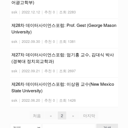
어광고학부)
ssk
|
2022.12.12
|
추천 0
|
조회 2283
제28차 데이터사이언스포럼: Prof. Gest (George Mason
University)
ssk
|
2022.09.30
|
추천 0
|
조회 1381
제27차 데이터사이언스포럼: 엄기홍 교수, 김대식 박사
(경북대 정치외교학과)
ssk
|
2022.09.21
|
추천 0
|
조회 2697
제26차 데이터사이언스포럼: 이상원 교수(New Mexico
State University)
ssk
|
2022.06.20
|
추천 0
|
조회 1426
처음
«
2
»
마지막
검색