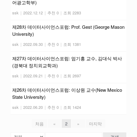
어광고학부)
ssk
|
2022.12.12
|
추천 0
|
조회 2283
제28차 데이터사이언스포럼: Prof. Gest (George Mason
University)
ssk
|
2022.09.30
|
추천 0
|
조회 1381
제27차 데이터사이언스포럼: 엄기홍 교수, 김대식 박사
(경북대 정치외교학과)
ssk
|
2022.09.21
|
추천 0
|
조회 2697
제26차 데이터사이언스포럼: 이상원 교수(New Mexico
State University)
ssk
|
2022.06.20
|
추천 0
|
조회 1424
처음
«
2
»
마지막
검색