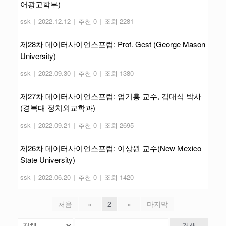
어광고학부)
ssk
|
2022.12.12
|
추천 0
|
조회 2281
제28차 데이터사이언스포럼: Prof. Gest (George Mason
University)
ssk
|
2022.09.30
|
추천 0
|
조회 1380
제27차 데이터사이언스포럼: 엄기홍 교수, 김대식 박사
(경북대 정치외교학과)
ssk
|
2022.09.21
|
추천 0
|
조회 2695
제26차 데이터사이언스포럼: 이상원 교수(New Mexico
State University)
ssk
|
2022.06.20
|
추천 0
|
조회 1420
처음
«
2
»
마지막
검색