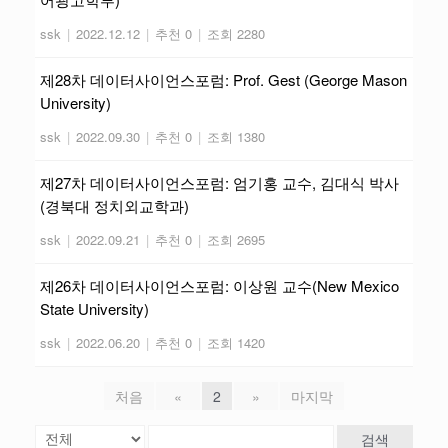
ssk
|
2022.12.12
|
추천 0
|
조회 2280
제28차 데이터사이언스포럼: Prof. Gest (George Mason
University)
ssk
|
2022.09.30
|
추천 0
|
조회 1380
제27차 데이터사이언스포럼: 엄기홍 교수, 김대식 박사
(경북대 정치외교학과)
ssk
|
2022.09.21
|
추천 0
|
조회 2695
제26차 데이터사이언스포럼: 이상원 교수(New Mexico
State University)
ssk
|
2022.06.20
|
추천 0
|
조회 1420
처음
«
2
»
마지막
검색