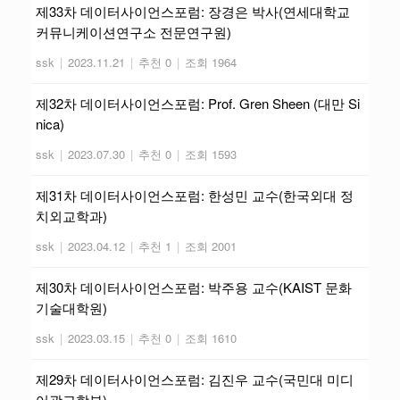
제33차 데이터사이언스포럼: 장경은 박사(연세대학교
커뮤니케이션연구소 전문연구원)
ssk
|
2023.11.21
|
추천 0
|
조회 1964
제32차 데이터사이언스포럼: Prof. Gren Sheen (대만 Si
nica)
ssk
|
2023.07.30
|
추천 0
|
조회 1593
제31차 데이터사이언스포럼: 한성민 교수(한국외대 정
치외교학과)
ssk
|
2023.04.12
|
추천 1
|
조회 2001
제30차 데이터사이언스포럼: 박주용 교수(KAIST 문화
기술대학원)
ssk
|
2023.03.15
|
추천 0
|
조회 1610
제29차 데이터사이언스포럼: 김진우 교수(국민대 미디
어광고학부)