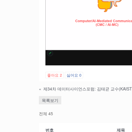
좋아요
2
싫어요
0
«
목록보기
전체 45
번호
제목